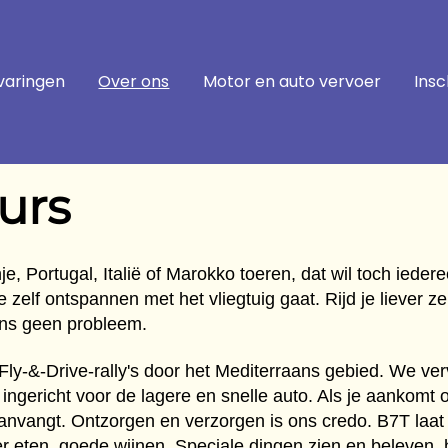
varingen
Over ons
Motor en auto vervoer
Insc
urs
e, Portugal, Italië of Marokko toeren, dat wil toch ieder
je zelf ontspannen met het vliegtuig gaat. Rijd je liever ze
 ons geen probleem.
Fly-&-Drive-rally's door het Mediterraans gebied. We ve
 ingericht voor de lagere en snelle auto. Als je aankomt o
y aanvangt. Ontzorgen en verzorgen is ons credo. B7T la
 eten, goede wijnen. Speciale dingen zien en beleven, he