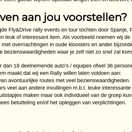
ven aan jou voorstellen?
de Fly&Drive rally events en tour tochten door Spanje, P
een leuk of interessant item. Als voorbeeld noemen wij d
pt met overnachtingen in oude kloosters en ander bijzo
se bezienswaardigheden waar je zelf niet zo snel zal ko
er dan 18 deelnemende auto’s / equipes ofwel 36 persone
m maakt dat wij een Rally willen laten voldoen aan:
van avontuurlijke routes met veel bezienswaardigheden.
rs veel aan andere invullingen m.b.t. leuke interessan
 uitstapjes maken maar ook individueel van de groep kun
en betutteling en/of het opleggen van verplichtingen.