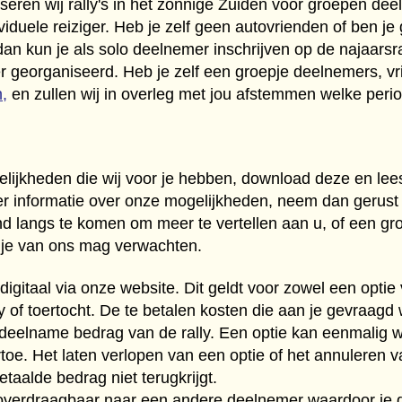
seren wij rally's in het zonnige Zuiden voor groepen deel
ividuele reiziger. Heb je zelf geen autovrienden of ben je
dan kun je als solo deelnemer inschrijven op de najaarsr
 georganiseerd. Heb je zelf een groepje deelnemers, vr
n,
en zullen wij in overleg met jou afstemmen welke perio
lijkheden die wij voor je hebben, download deze en lees
meer informatie over onze mogelijkheden, neem dan gerust
d langs te komen om meer te vertellen aan u, of een gr
 je van ons mag verwachten.
d digitaal via onze website. Dit geldt voor zowel een opti
 of toertocht. De te betalen kosten die aan je gevraagd
 deelname bedrag van de rally. Een optie kan eenmalig w
oe. Het laten verlopen van een optie of het annuleren va
etaalde bedrag niet terugkrijgt.
overdraagbaar naar een andere deelnemer waardoor je de