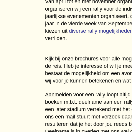
Van april tot en met november organi
organiseren wij een rally voor de ind
jaarlijkse evenementen organiseert, 
jaar in de vierde week van September
kiezen uit
diverse rally mogelijkhede
verrijden.
Kijk bij onze
brochures
voor alle moge
de reis. Heb je interesse of wil je 
bestaat de mogelijkheid om een avon
wij voor je kunnen betekenen en wat
Aanmelden
voor een rally loopt altij
boeken m.b.t. deelname aan een rally
een later stadium verrekend met het
ons een mail stuurt met verzoek daart
resulteren dat je het door jou reeds b
Deelname is in overleg met ons wel 