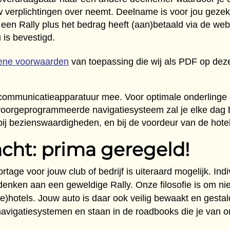
 verplichtingen over neemt. Deelname is voor jou gezeker
een Rally plus het bedrag heeft (aan)betaald via de we
 is bevestigd.
ene voorwaarden
van toepassing die wij als PDF op dez
 en communicatieapparatuur mee. Voor optimale onderling
 voorgeprogrammeerde navigatiesysteem zal je elke dag b
bij bezienswaardigheden, en bij de voordeur van de hotel
acht: pri​ma geregeld!
rtage voor jouw club of bedrijf is uiteraard mogelijk. I
nken aan een geweldige Rally. Onze filosofie is om niet 
ie)hotels. Jouw auto is daar ook veilig bewaakt en gesta
igatiesystemen en staan in de roadbooks die je van on