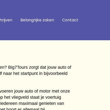
hrijven
Belangrijke zaken
Contact
een? Big7Tours zorgt dat jouw auto of
lf naar het startpunt in bijvoorbeeld
rvoeren jouw auto of motor met onze
p het vliegveld staat je voertuig
at iedereen maximaal genieten van
t hoort er allemaal bij.