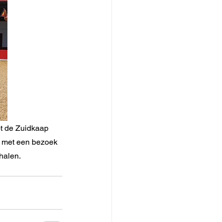
ot de Zuidkaap 
d met een bezoek 
halen.