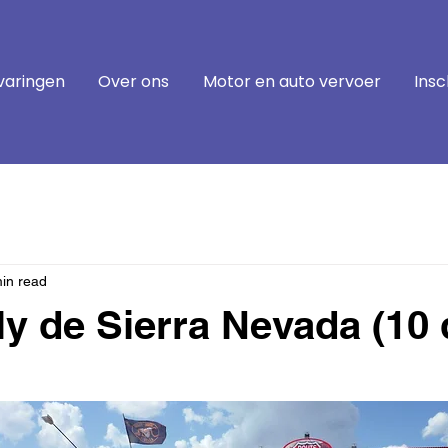
varingen
Over ons
Motor en auto vervoer
Insc
in read
ly de Sierra Nevada (10